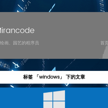
rancode
绘画、园艺的程序员
首
标签 「windows」 下的文章