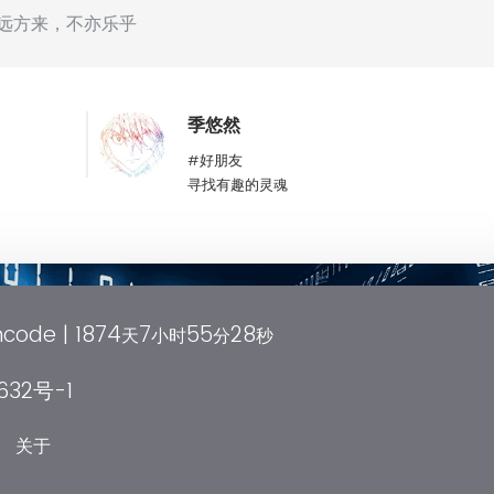
远方来，不亦乐乎
季悠然
好朋友
寻找有趣的灵魂
code |
1874
7
55
29
天
小时
分
秒
632号-1
关于