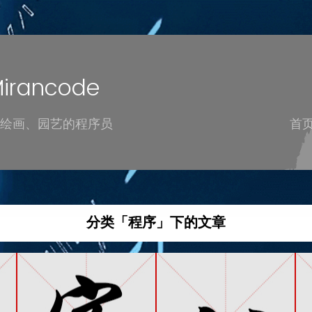
rancode
绘画、园艺的程序员
首
分类「程序」下的文章