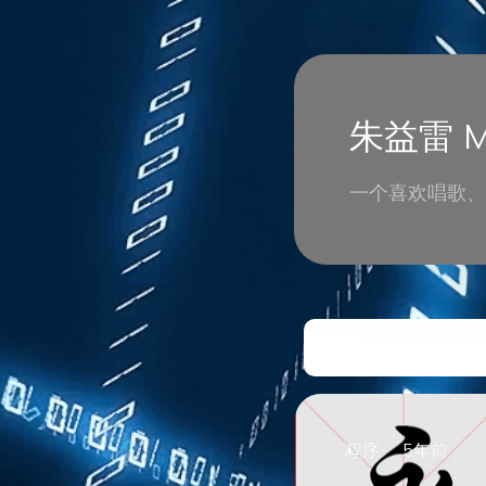
朱益雷 Mi
一个喜欢唱歌、
程序
5年前