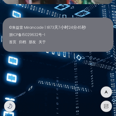
天
小时
分
秒
©朱益雷 Mirancode |
1873
7
24
45
浙ICP备15029632号-1
首页
归档
朋友
关于