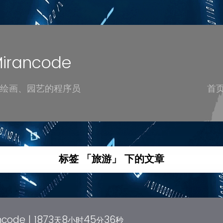
rancode
绘画、园艺的程序员
首
标签 「旅游」 下的文章
code |
1873
8
45
37
天
小时
分
秒