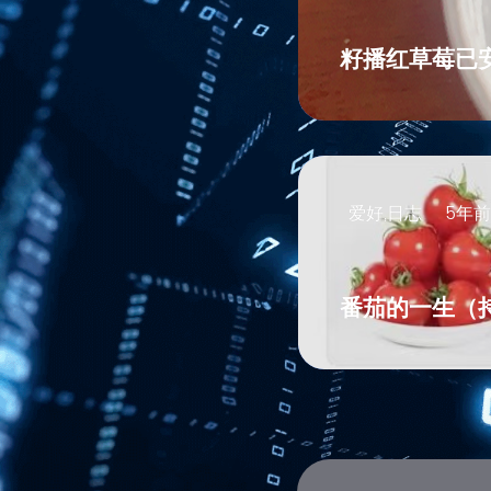
籽播红草莓已
爱好,日志
5年前
番茄的一生（