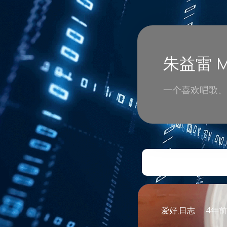
朱益雷 Mi
一个喜欢唱歌、
爱好,日志
4年前